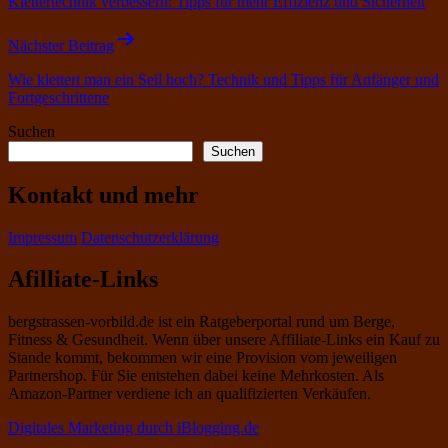
Klettertechnik verbessern: Tipps für mehr Effizienz und Sicherheit
Nächster Beitrag
Wie klettert man ein Seil hoch? Technik und Tipps für Anfänger und
Fortgeschrittene
Suchen
Suchen
Kontakt und mehr
Impressum
Datenschutzerklärung
Afilliate-Links
bergstrassen-vorbild.de ist ein Ratgeberportal rund um Berge,
Fitness & Gesundheit. Wenn über unsere Affiliate-Links ein Kauf zu
Stande kommt, bekommen wir eine Provision vom jeweiligen
Partnershop. Für Sie entstehen dabei keine Mehrkosten. Als
Amazon-Partner verdiene ich an qualifizierten Verkäufen.
Digitales Marketing durch iBlogging.de