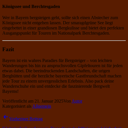
Königssee und Berchtesgaden
Wer in Bayern bergsteigen geht, sollte sich einen Abstecher zum
Königssee nicht entgehen lassen. Der smaragdgrüne See liegt
eingebettet in einer grandiosen Bergkulisse und bietet den perfekten
Ausgangspunkt für Touren im Nationalpark Berchtesgaden.
Fazit
Bayern ist ein wahres Paradies für Bergsteiger – von leichten
Wanderungen bis hin zu anspruchsvollen Gipfeltouren ist für jeden
etwas dabei. Die beeindruckenden Landschaften, die urigen
Berghütten und die herzliche bayerische Gastfreundschaft machen
jede Tour zu einem unvergesslichen Erlebnis. Also pack deine
Wanderschuhe ein und entdecke die faszinierende Bergwelt
Bayerns!
Veröffentlicht am
21. Januar 2025
Von
Autor
Kategorisiert als
Allgemein
Beitragsnavigation
Vorheriger Beitrag