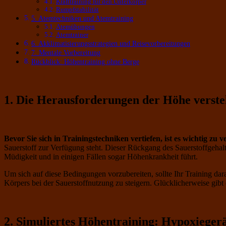
Krafttraining für den Unterkörper
Rumpfstabilität
5. Atemtechniken und Atemtraining
Atemübungen
Atemtrainer
6. Akklimatisierungsstrategien und Reisevorbereitungen
7. Mentale Vorbereitung
Rückblick: Höhentraining ohne Berge
1. Die Herausforderungen der Höhe verst
Bevor Sie sich in Trainingstechniken vertiefen, ist es wichtig zu
Sauerstoff zur Verfügung steht. Dieser Rückgang des Sauerstoffgehal
Müdigkeit und in einigen Fällen sogar Höhenkrankheit führt.
Um sich auf diese Bedingungen vorzubereiten, sollte Ihr Training dara
Körpers bei der Sauerstoffnutzung zu steigern. Glücklicherweise gibt
2. Simuliertes Höhentraining: Hypoxieger