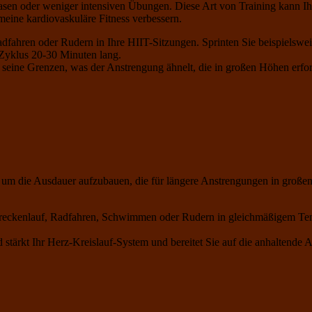
asen oder weniger intensiven Übungen. Diese Art von Training kann I
meine kardiovaskuläre Fitness verbessern.
dfahren oder Rudern in Ihre HIIT-Sitzungen. Sprinten Sie beispielswe
Zyklus 20-30 Minuten lang.
eine Grenzen, was der Anstrengung ähnelt, die in großen Höhen erforder
 um die Ausdauer aufzubauen, die für längere Anstrengungen in großen H
treckenlauf, Radfahren, Schwimmen oder Rudern in gleichmäßigem Tempo
stärkt Ihr Herz-Kreislauf-System und bereitet Sie auf die anhaltende An