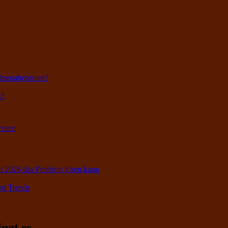
lpenabenteuer?
s?
eiten
i 2026 das Problem lösen kann
nd Trends
ngt es