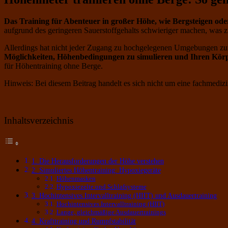
Das Training für Abenteuer in großer Höhe, wie Bergsteigen oder
aufgrund des geringeren Sauerstoffgehalts schwieriger machen, was z
Allerdings hat nicht jeder Zugang zu hochgelegenen Umgebungen zum
Möglichkeiten, Höhenbedingungen zu simulieren und Ihren Körpe
für Höhentraining ohne Berge.
Hinweis: Bei diesem Beitrag handelt es sich nicht um eine fachmedizi
Inhaltsverzeichnis
1. Die Herausforderungen der Höhe verstehen
2. Simuliertes Höhentraining: Hypoxiegeräte
Höhenmasken
Hypoxiezelte und Schlafsysteme
3. Hochintensives Intervalltraining (HIIT) und Ausdauertraining
Hochintensives Intervalltraining (HIIT)
Lange, gleichmäßige Ausdauertrainings
4. Krafttraining und Rumpfstabilität