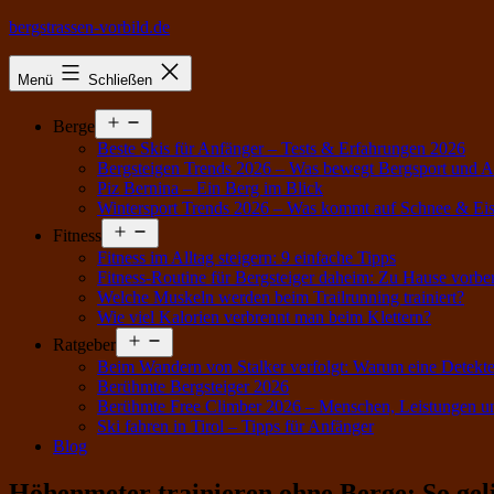
Zum
bergstrassen-vorbild.de
Inhalt
springen
Menü
Schließen
Menü
Berge
öffnen
Beste Skis für Anfänger – Tests & Erfahrungen 2026
Bergsteigen Trends 2026 – Was bewegt Bergsport und A
Piz Bernina – Ein Berg im Blick
Wintersport Trends 2026 – Was kommt auf Schnee & Ei
Menü
Fitness
öffnen
Fitness im Alltag steigern: 9 einfache Tipps
Fitness-Routine für Bergsteiger daheim: Zu Hause vorber
Welche Muskeln werden beim Trailrunning trainiert?
Wie viel Kalorien verbrennt man beim Klettern?
Menü
Ratgeber
öffnen
Beim Wandern von Stalker verfolgt: Warum eine Detekte
Berühmte Bergsteiger 2026
Berühmte Free Climber 2026 – Menschen, Leistungen u
Ski fahren in Tirol – Tipps für Anfänger
Blog
Höhenmeter trainieren ohne Berge: So geli