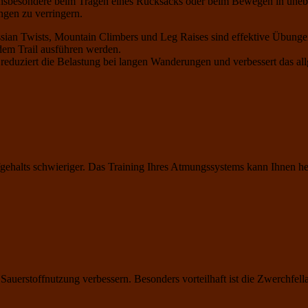
t, insbesondere beim Tragen eines Rucksacks oder beim Bewegen in une
ngen zu verringern.
sian Twists, Mountain Climbers und Leg Raises sind effektive Übungen
em Trail ausführen werden.
, reduziert die Belastung bei langen Wanderungen und verbessert das a
halts schwieriger. Das Training Ihres Atmungssystems kann Ihnen helfe
stoffnutzung verbessern. Besonders vorteilhaft ist die Zwerchfellatmun