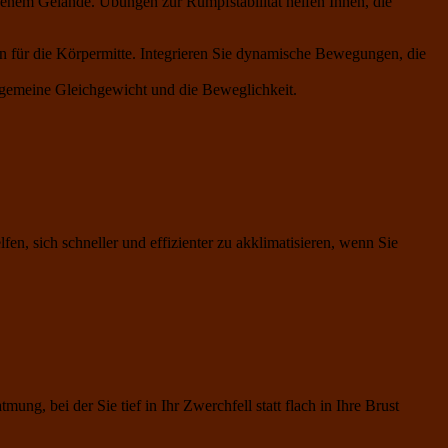
benem Gelände. Übungen zur Rumpfstabilität helfen Ihnen, die
 für die Körpermitte. Integrieren Sie dynamische Bewegungen, die
llgemeine Gleichgewicht und die Beweglichkeit.
n, sich schneller und effizienter zu akklimatisieren, wenn Sie
g, bei der Sie tief in Ihr Zwerchfell statt flach in Ihre Brust