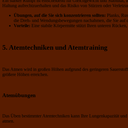
Ein starker Rumpf ist entscheidend für Gleichgewicht und Stabilitä
Haltung aufrechtzuerhalten und das Risiko von Stürzen oder Verletzu
Übungen, auf die Sie sich konzentrieren sollten:
Planks, Rus
die Dreh- und Wendungsbewegungen nachahmen, die Sie auf d
Vorteile:
Eine stabile Körpermitte stützt Ihren unteren Rücken
5. Atemtechniken und Atemtraining
Das Atmen wird in großen Höhen aufgrund des geringeren Sauerstoffge
größere Höhen erreichen.
Atemübungen
Das Üben bestimmter Atemtechniken kann Ihre Lungenkapazität und Sauer
atmen.