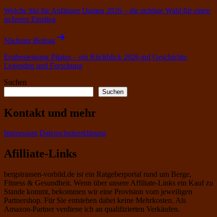
Welche Ski für Anfänger Damen 2026 – die richtige Wahl für einen
sicheren Einstieg
Nächster Beitrag
Erstbesteigung Pilatus – ein Rückblick 2026 auf Geschichte,
Legenden und Forschung
Suchen
Suchen
Kontakt und mehr
Impressum
Datenschutzerklärung
Afilliate-Links
bergstrassen-vorbild.de ist ein Ratgeberportal rund um Berge,
Fitness & Gesundheit. Wenn über unsere Affiliate-Links ein Kauf zu
Stande kommt, bekommen wir eine Provision vom jeweiligen
Partnershop. Für Sie entstehen dabei keine Mehrkosten. Als
Amazon-Partner verdiene ich an qualifizierten Verkäufen.