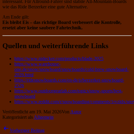
interessant. Für Allround-Fahrer sind stabile All-Mountain-Boards
wie das Ride Berzerker eine gute Alternative.
Am Ende gilt:
Eis bleibt Eis – das richtige Board verbessert die Kontrolle,
ersetzt aber keine saubere Fahrtechnik.
Quellen und weiterführende Links
https://www.nidecker.com/products/blade-2025
https://www.warehouse-
one.de/snow/snowboard/snowboards/cold-brew-snowboard-
2026.html
https://ridesnowboards.com/en-de/p/berzerker-snowboard-
2526
https://www.outdoorgearlab.com/topics/snow-sports/best-
snowboard
https://www.reddit.com/r/snowboarding/comments/1rvzldx/sn
Veröffentlicht am
19. Mai 2026
Von
Autor
Kategorisiert als
Allgemein
Beitragsnavigation
Vorheriger Beitrag