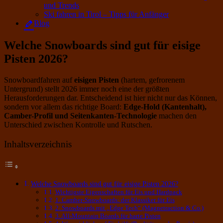
und Trends
Ski fahren in Tirol – Tipps für Anfänger
Blog
Welche Snowboards sind gut für eisige
Pisten 2026?
Snowboardfahren auf
eisigen Pisten
(hartem, gefrorenem
Untergrund) stellt 2026 immer noch eine der größten
Herausforderungen dar. Entscheidend ist hier nicht nur das Können,
sondern vor allem das richtige Board:
Edge-Hold (Kantenhalt),
Camber-Profil und Seitenkanten-Technologie
machen den
Unterschied zwischen Kontrolle und Rutschen.
Inhaltsverzeichnis
Welche Snowboards sind gut für eisige Pisten 2026?
Wichtigste Eigenschaften für Eis und Hardpack
1. Camber-Snowboards: der Klassiker für Eis
2. Snowboards mit „Edge Tech“ (Magnetraction & Co.)
3. All-Mountain Boards für harte Pisten