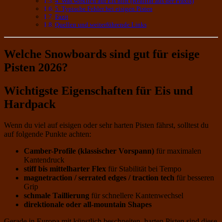
4. Was wirklich auf Eis hilft (Realität aus der Praxis)
5. Typische Fehler bei eisigen Pisten
Fazit
Quellen und weiterführende Links
Welche Snowboards sind gut für eisige
Pisten 2026?
Wichtigste Eigenschaften für Eis und
Hardpack
Wenn du viel auf eisigen oder sehr harten Pisten fährst, solltest du
auf folgende Punkte achten:
Camber-Profile (klassischer Vorspann)
für maximalen
Kantendruck
stiff bis mittelharter Flex
für Stabilität bei Tempo
magnetraction / serrated edges / traction tech
für besseren
Grip
schmale Taillierung
für schnellere Kantenwechsel
direktionale oder all-mountain Shapes
Gerade in Europa mit künstlich beschneiten, harten Pisten sind diese