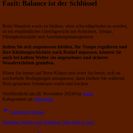
Fazit: Balance ist der Schlüssel
Beim Wandern warm zu bleiben, ohne schweißgebadet zu werden,
ist ein empfindliches Gleichgewicht aus Schichten, Tempo,
Flüssigkeitszufuhr und Ausrüstungsmanagement.
Indem Sie sich angemessen kleiden, Ihr Tempo regulieren und
Ihre Kleidungsschichten nach Bedarf anpassen, können Sie
auch bei kaltem Wetter ein angenehmes und sicheres
Wandererlebnis genießen.
Hören Sie immer auf Ihren Körper und seien Sie bereit, sich an
wechselnde Bedingungen anzupassen, dann bleiben Sie während
Ihres gesamten Abenteuers warm und trocken.
Veröffentlicht am
28. November 2024
Von
Autor
Kategorisiert als
Allgemein
Beitragsnavigation
Vorheriger Beitrag
Perfektes Wetter zum Wandern: Wie sieht es aus?