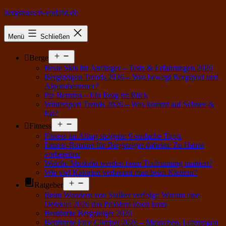
Zum
bergstrassen-vorbild.de
Inhalt
springen
Menü
Schließen
Menü
Berge
öffnen
Beste Skis für Anfänger – Tests & Erfahrungen 2026
Bergsteigen Trends 2026 – Was bewegt Bergsport und
Alpenabenteuer?
Piz Bernina – Ein Berg im Blick
Wintersport Trends 2026 – Was kommt auf Schnee &
Eis?
Menü
Fitness
öffnen
Fitness im Alltag steigern: 9 einfache Tipps
Fitness-Routine für Bergsteiger daheim: Zu Hause
vorbereiten
Welche Muskeln werden beim Trailrunning trainiert?
Wie viel Kalorien verbrennt man beim Klettern?
Menü
Ratgeber
öffnen
Beim Wandern von Stalker verfolgt: Warum eine
Detektei 2026 das Problem lösen kann
Berühmte Bergsteiger 2026
Berühmte Free Climber 2026 – Menschen, Leistungen