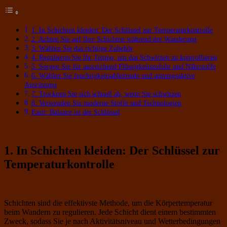
1. In Schichten kleiden: Der Schlüssel zur Temperaturkontrolle
2. Achten Sie auf Ihre Schichten während der Wanderung
3. Wählen Sie das richtige Zubehör
4. Regulieren Sie Ihr Tempo, um das Schwitzen zu kontrollieren
5. Sorgen Sie für ausreichend Flüssigkeitszufuhr und Nährstoffe
6. Wählen Sie feuchtigkeitsableitende und atmungsaktive
Ausrüstung
7. Trocknen Sie sich schnell ab, wenn Sie schwitzen
8. Verwenden Sie moderne Stoffe und Technologien
Fazit: Balance ist der Schlüssel
1. In Schichten kleiden: Der Schlüssel zur
Temperaturkontrolle
Schichten sind die effektivste Methode, um die Körpertemperatur
beim Wandern zu regulieren. Jede Schicht dient einem bestimmten
Zweck, sodass Sie je nach Aktivitätsniveau und Wetterbedingungen