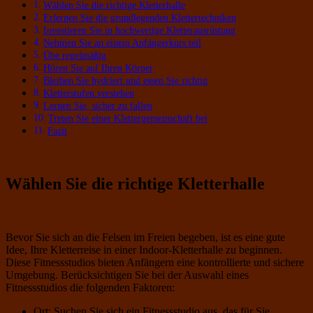
Wählen Sie die richtige Kletterhalle
Erlernen Sie die grundlegenden Klettertechniken
Investieren Sie in hochwertige Kletterausrüstung
Nehmen Sie an einem Anfängerkurs teil
Übe regelmäßig
Hören Sie auf Ihren Körper
Bleiben Sie hydriert und essen Sie richtig
Kletterstufen verstehen
Lernen Sie, sicher zu fallen
Treten Sie einer Klettergemeinschaft bei
Fazit
Wählen Sie die richtige Kletterhalle
Bevor Sie sich an die Felsen im Freien begeben, ist es eine gute
Idee, Ihre Kletterreise in einer Indoor-Kletterhalle zu beginnen.
Diese Fitnessstudios bieten Anfängern eine kontrollierte und sichere
Umgebung. Berücksichtigen Sie bei der Auswahl eines
Fitnessstudios die folgenden Faktoren:
Ort: Suchen Sie sich ein Fitnessstudio aus, das für Sie